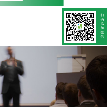
扫
码
添
加
微
信