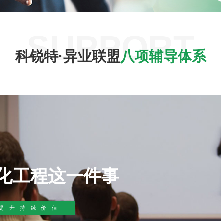
SUPPORT
科锐特·异业联盟
八项辅导体系
净化工程这一件事
提升持续价值