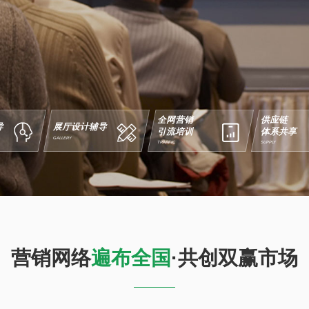
全网营销
供应链
导
展厅设计辅导
引流培训
体系共享
GALLERY
TRAFFIC
SUPPLY
NATIONWIDE
营销网络
遍布全国
·共创双赢市场