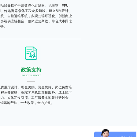
产品线囊括初中高效净化过滤器、风淋室、FFU、
棚、传递窗等净化工程众多领域。建立BIM设计、
系统、自控运维系统，实现云端可视化。创新商业
，多端供应链整合，整体运营高效，综合成本同比
0%。
政策支持
POLICY SUPPORT
免费展厅设计、现金奖励、资金扶持、岗位免费培
全程免费帮扶、高端客户总部直接服务、线上线下
助力、媒体定投引流、工厂服务本地设计研讨会、
营销落地帮扶，十大政策，全力护航。