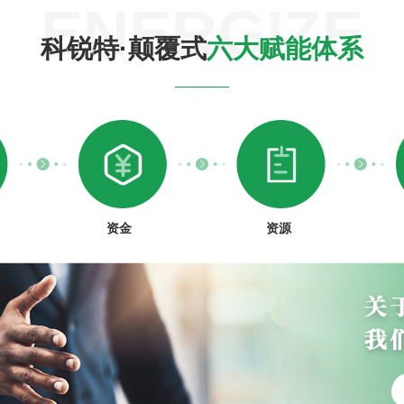
ENERGIZE
科锐特·颠覆式
六大赋能体系
资金
资源