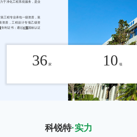
年致力于净化工程系统服务，是
业
安装工程专业承包一级资质，装
级资质，工程设计专项乙级资
项
专利证书；通过
4项
国标认证
划、设计、实施、采购、调试到
36
10
务
商
。
创智慧型、美学型、观光型、网
，缔造与同行的差异化。
家
项
工过程管理、5G数字化大屏演
主材供应商
无偿支持
现自我能力输出
。
人员258人、机动技术人员300
动，极大的降低人、材、物成
素质人才队伍。
自有各工序施工
KERUITE
技
等行业的
洁净工程设计施工中
科锐特
·实力
股、闽都创新实验室、力鼎光
劲霸医疗、修正制药、煌上煌