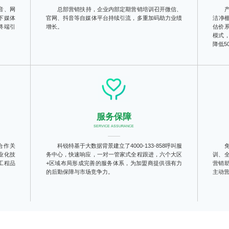
音、网
总部营销扶持，企业内部定期营销培训召开微信、
下媒体
官网、抖音等自媒体平台持续引流，多重加码助力业绩
洁净
终端引
增长。
估价
模式
降低5
服务保障
SERVICE ASSURANCE
合作关
科锐特基于大数据背景建立了4000-133-858呼叫服
业化技
务中心，快速响应，一对一管家式全程跟进，六个大区
训、
工程品
+区域布局形成完善的服务体系，为加盟商提供强有力
营销
的后勤保障与市场竞争力。
主动