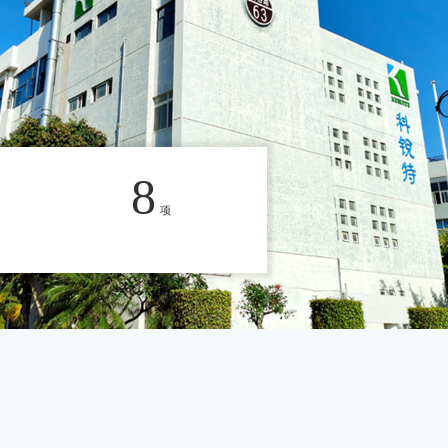
8
项
创收权益