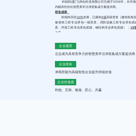
科锐特
(厦门)净化科技有限公司
扎根于
2009年，长
内颇具性价比智慧美学洁净室集成方案提供商。
研发成果
科锐特历经
16年
发展，已拥有
6项
高级资质（建筑机电
修装饰工程专业承包一级资质，消防设施工程专业承包贰
质，环保工程专业承包贰级，钢结构专业承包贰级）
；
15
体系。
美学基因
企业愿景
科锐特加深
BIM一体化成果预测技术，
从项目咨询、规
运维
，是
具备全周期服务能力的高科技
洁净工程
领域
EPC服
立志成为具有竞争力的智慧美学洁净室集成方案提供商
我们打破传统，以全新思维，重新定义净化行业。
自
红型、体验型、功能型、节能减排式、数字化等新型洁净室
企业使命
首度引入
BIM可视化建模、洁净室样板体验中心、云监
净我所能为高端智造企业提升持续价值
示，3大设计美学植入，打造新概念工厂。
科锐特
致力于为所有客户打造专属的企业形象符号，实
企业价值观
模式理念
以厦门总部为中心，辐射全国，布局
30家子公司，在职
利他、互助、敢做、匠心、共赢
人、以创新商业模式，实现产业链整合+本地化服务双轨驱
本。
科锐特
培养了一支具有国际视野和专业知识技能的高
团队，专人售后，让每一个项目都能高质高效完成！
未来可期
科锐特
在
光电半导体、生物制药、食品日化、新材科
服务了
3000+企业
。如三安光电、天马微、友达、传音控
电、燕之屋、英科新创、联盛浆纸、永荣控股、三优光电、
食品、青蛙王子、厦顺、紫金等众多知名上市企业。