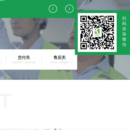
扫
码
添
加
微
信
交付关
售后关
DELIVERY TO CLOSE
AFTER CLOSING
T