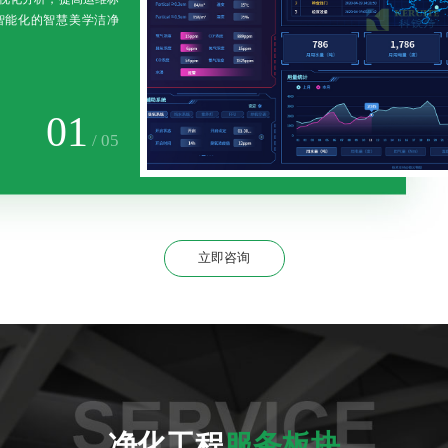
智能化的智慧美学洁净
01
/ 05
立即咨询
SERVICE
净化工程
服务板块