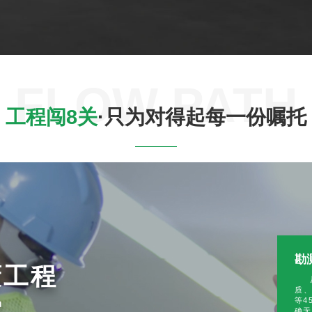
FLOW PATH
工程闯8关
·只为对得起每一份嘱托
勘
蔽工程
质
雷。
等4
确无