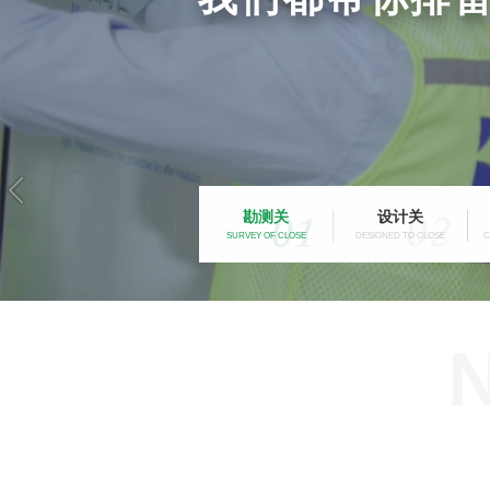
勘测关
设计关
SURVEY OF CLOSE
DESIGNED TO CLOSE
C