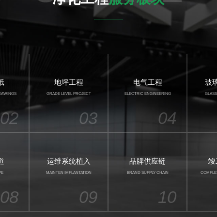
纸
地坪工程
电气工程
玻
RAWINGS
GRADE LEVEL PROJECT
ELECTRIC ENGINEERING
GLASS
02
03
04
道
运维系统植入
品牌供应链
竣
PE
MAINTEN IMPLANTATION
BRAND SUPPLY CHAIN
COMPLE
08
09
10